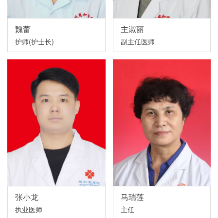
魏蕾
主淑丽
护师(护士长)
副主任医师
张小龙
马瑞莲
执业医师
主任