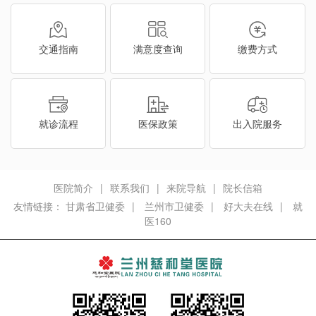
交通指南
满意度查询
缴费方式
就诊流程
医保政策
出入院服务
医院简介
|
联系我们
|
来院导航
|
院长信箱
友情链接：
甘肃省卫健委
|
兰州市卫健委
|
好大夫在线
|
就
医160