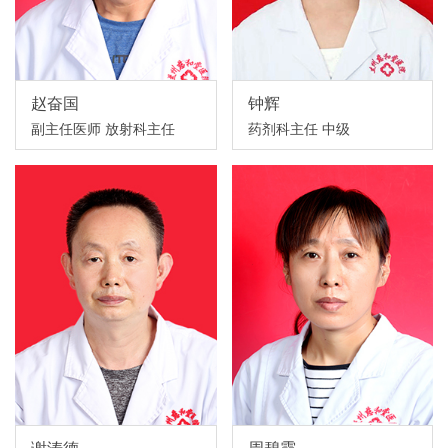
赵奋国
钟辉
副主任医师 放射科主任
药剂科主任 中级
谢涛德
周碧霞