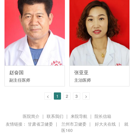
赵奋国
张亚亚
副主任医师
主治医师
<
1
2
3
>
医院简介
|
联系我们
|
来院导航
|
院长信箱
友情链接：
甘肃省卫健委
|
兰州市卫健委
|
好大夫在线
|
就
医160