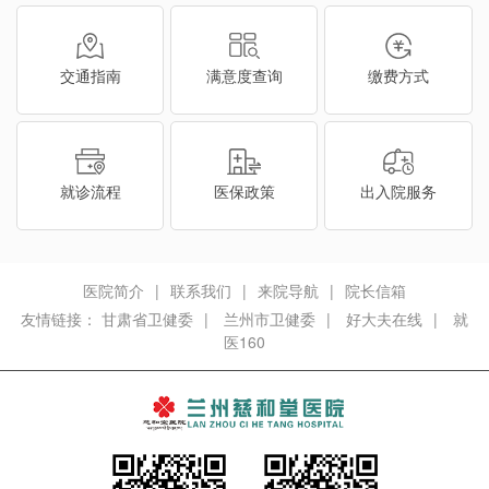
交通指南
满意度查询
缴费方式
就诊流程
医保政策
出入院服务
医院简介
|
联系我们
|
来院导航
|
院长信箱
友情链接：
甘肃省卫健委
|
兰州市卫健委
|
好大夫在线
|
就
医160