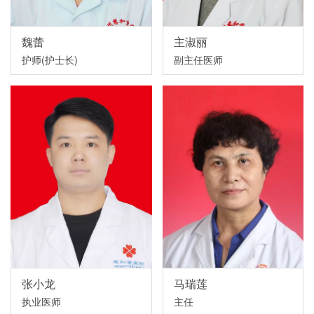
魏蕾
主淑丽
护师(护士长)
副主任医师
张小龙
马瑞莲
执业医师
主任