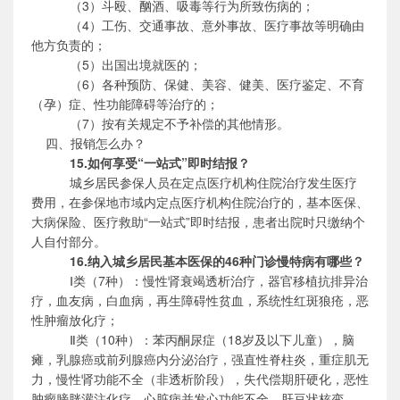
（
3）斗殴、酗酒、吸毒等行为所致伤病的；
（
4）工伤、交通事故、意外事故、医疗事故等明确由
他方负责的；
（
5）出国出境就医的；
（
6）各种预防、保健、美容、健美、医疗鉴定、不育
（孕）症、性功能障碍等治疗的；
（
7）按有关规定不予补偿的其他情形。
四、报销怎么办？
15.如何享受“一站式”即时结报？
城乡居民参保人员在定点医疗机构住院治疗发生医疗
费用，在参保地市域内定点医疗机构住院治疗的，基本医保、
大病保险、医疗救助
“一站式”即时结报，患者出院时只缴纳个
人自付部分。
16.纳入城乡居民基本医保的4
6
种门诊慢特病有哪些？
Ⅰ
类（
7种）：慢性肾衰竭透析治疗，器官移植抗排异治
疗，血友病，白血病，再生障碍性贫血，系统性红斑狼疮，恶
性肿瘤放化疗；
Ⅱ
类（
1
0
种）：
苯丙酮尿症（
18岁及以下儿童），脑
瘫，乳腺癌或前列腺癌内分泌治疗，强直性脊柱炎，重症肌无
力，慢性肾功能不全（非透析阶段），失代偿期肝硬化，恶性
肿瘤膀胱灌注化疗，心脏病并发心功能不全，肝豆状核变