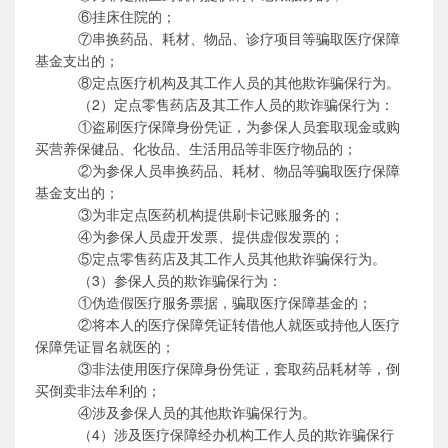
⑥
挂床住院的；
⑦
串换药品、耗材、物品、诊疗项目等骗取医疗保障
基金支出的；
⑧
定点医疗机构及其工作人员的其他欺诈骗保行为。
（
2）定点零售药店及其工作人员的欺诈骗保行为：
①
盗刷医疗保障身份凭证，为参保人员套取现金或购
买营养保健品、化妆品、生活用品等非医疗物品的；
②
为参保人员串换药品、耗材、物品等骗取医疗保障
基金支出的；
③
为非定点医药机构提供刷卡记账服务的；
④
为参保人员虚开发票、提供虚假发票的；
⑤
定点零售药店及其工作人员其他欺诈骗保行为。
（
3）参保人员的欺诈骗保行为：
①
伪造假医疗服务票据，骗取医疗保障基金的；
②
将本人的医疗保障凭证转借他人就医或持他人医疗
保障凭证冒名就医的；
③
非法使用医疗保障身份凭证，套取药品耗材等，倒
买倒卖非法牟利的；
④
涉及参保人员的其他欺诈骗保行为。
（
4）涉及医疗保障经办机构工作人员的欺诈骗保行