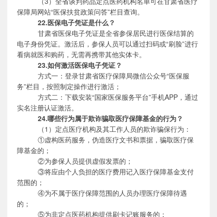
（
3）全省谈判药品定点医药机构名单可在甘肃省医疗
保障局网站“医保扶贫政策问答”栏目查询。
22.医保电子凭证是什么？
甘肃省
医保电子凭证是全省参保居民进行医保结算的
电子身份凭证。
激活后，参保人员可以通过扫码或
“刷脸”进行
看病就医和购药，无需再携带其他实体卡。
23.如何激活医保电子凭证？
方式一：登录甘肃省医疗保障局微信公众号
“医保服
务”栏目，按照制定操作进行激活；
方式二：下载安装
“国家医保服务平台”手机APP，通过
实名注册认证激活。
24.哪些行为属于欺诈骗取医疗保障基金的行为？
（
1）定点医疗机构及其工作人员的欺诈骗保行为：
①
虚构医药服务，伪造医疗文书和票据，骗取医疗保
障基金的；
②
为参保人员提供虚假发票的；
③
将应由个人负担的医疗费用记入医疗保障基金支付
范围的；
④
为不属于医疗保障范围的人员办理医疗保障待遇
的；
⑤
为非定点医药机构提供刷卡记账服务的；