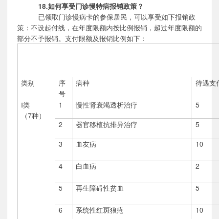
18.如何享受门诊慢特病报销政策？
已领取门诊慢病卡的参保居民，可以享受如下报销政
策：不设起付线，在年度限额内按比例报销，超过年度限额的
部分不予报销。支付
限额及报销比例如下：
类别
序
病种
待遇支
号
Ⅰ
类
1
慢性肾衰竭透析治疗
5
（7种）
2
器官移植抗排异治疗
5
3
血友病
10
4
白血病
2
5
再生障碍性贫血
5
6
系统性红斑狼疮
10