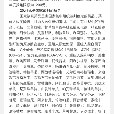
年度报销限额为1200元。
20.什么是国家谈判药品？
国家谈判药品是由国家集中组织谈判确定的药品，药
价大幅度降低，且纳入医保报销范围。目前共有
118种谈判药
品，包括：艾普拉唑、甘草酸单铵半胱氨酸氯化钠、精氨酸谷
氨酸、阿卡波糖、艾塞那肽、利拉鲁肽、利司那肽、达格列
净、恩格列净、卡格列净、麦格司他、司来帕格、重组人组织
型纤溶酶原激酶衍生物、重组人尿激酶原、重组人凝血因子
Ⅶa、罗沙司他、羟乙基淀粉130/0.4电解质、多种油脂肪乳
(C6～24)、复方氨基酸(18AA-Ⅴ-SF)、重组人脑利钠肽、波生
坦、利奥西呱、马昔腾坦、托伐普坦、阿利沙坦酯、沙库巴曲
缬沙坦、奥曲肽、奈诺沙星、吗啉硝唑氯化钠、泊沙康唑、贝
达喹啉、德拉马尼、丙酚替诺福韦、艾尔巴韦格拉瑞韦、来迪
派韦索磷布韦、索磷布韦维帕他韦、艾考恩丙替、重组细胞因
子基因衍生蛋白、雷替曲塞、阿扎胞苷、西妥昔单抗、贝伐珠
单抗、尼妥珠单抗、曲妥珠单抗、帕妥珠单抗、信迪利单抗、
拉帕替尼、厄洛替尼、阿法替尼、奥希替尼、安罗替尼、克唑
替尼、塞瑞替尼、阿来替尼、培唑帕尼、阿昔替尼、索拉非
尼、瑞戈非尼、舒尼替尼、阿帕替尼、呋喹替尼、吡咯替尼、
尼洛替尼、伊布替尼、维莫非尼、芦可替尼、伊沙佐米、培门