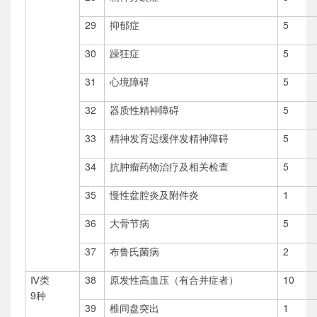
29
抑郁症
5
30
躁狂症
5
31
心境障碍
5
32
器质性精神障碍
5
33
精神发育迟缓伴发精神障碍
5
34
抗肿瘤药物治疗及相关检查
5
35
慢性盆腔炎及附件炎
1
36
大骨节病
5
37
布鲁氏菌病
2
Ⅳ
类
38
原发性高血压（有合并症者）
10
9
种
39
椎间盘突出
1