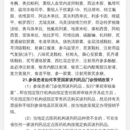
冬酶、奥拉帕利、重组人血管内皮抑制素、西达本胺、氟维司
群、硫培非格司亭、重组人干扰素β-1b、托法替布、特立氟
胺、依维莫司、阿达木单抗、英夫利西单抗、利多卡因、喹硫
平、帕罗西汀、尤瑞克林、乌美溴铵维兰特罗、茚达特罗格隆
溴铵、奥马珠单抗、他氟前列素、地塞米松、康柏西普、阿柏
西普、雷珠单抗、地拉罗司、司维拉姆、碳酸镧、钆特醇、芪
黄通秘软胶囊、冬凌草滴丸、痰热清胶囊、金花清感颗粒、麻
芩消咳颗粒、射麻口服液、参乌益肾片、芪黄颗粒、注射用益
气复脉(冻干)、八味芪龙颗粒、杜蛭丸、脑心安胶囊、芪丹通
络颗粒、芪芎通络胶囊、西红花总苷片、注射用丹参多酚酸、
血必净注射液、银杏内酯注射液、银杏二萜内酯葡胺注射液、
复方黄黛片、食道平散、参一胶囊、注射用黄芪多糖。
21.参保患者如何享受国家谈判药品门诊报销政策？
（
1）参保患者门诊使用谈判药品，实行“事前审核备
案”，即在指定医疗机构由指定责任医师审核并开具处方后，
可在指定医疗机构或指定零售药店购买谈判药品，然后持有关
票据和手续到参保地县区医保局，按当地政策规定办理报销手
续。
（
2）当地定点医药机构谈判药品种类不全的，可在全
省任何一家谈判药品定点医药机构按规定购买谈判药品。