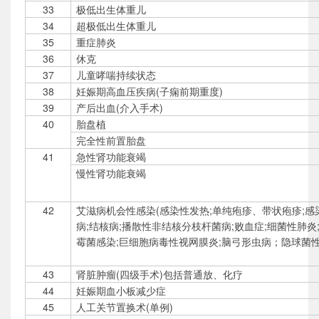
33
极低出生体重儿
34
超极低出生体重儿
35
重症肺炎
36
休克
37
儿童哮喘持续状态
38
妊娠期高血压疾病(子痫前期重度)
39
产后出血(介入手术)
40
胎盘植
完全性前置胎盘
41
急性肾功能衰竭
慢性肾功能衰竭
42
艾滋病机会性感染(感染性发热;单纯疱疹、带状疱疹;感
病;结核病;播散性非结核分枝杆菌病;败血症;细菌性肺炎
霉菌感染;巨细胞病毒性视网膜炎;脑弓形虫病；隐球菌
43
肾脏肿瘤(四级手术)包括普通放、化疗
44
妊娠期血小板减少症
45
人工关节置换术(单例)