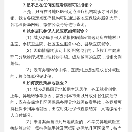
7.是不是在任何医院看病都可以报销？
不是。只有在各地区医保定点医疗机构就诊才可以报
销。我省各级定点医疗机构可以通过各地医保经办服务大厅，
各地医保局网站、微信公众号等进行查询。
8.城乡居民参保人员应该如何就诊？
（
1）城乡居民参保人员根据病情应首选到所在地村卫
生室、乡镇卫生院、社区卫生服务中心、县级医院就诊。
（
2）因病情需转诊到上级医院治疗的，应按卫生健康
部门分级诊疗规定办理转诊手续。级别越高的医院，报销比例
越低。
（
3）没有办理转诊手续，直接到上级医院或省外就医
的，将会降低报销比例。
9.如何按政策异地就医？
（
1）城乡居民因异地长期生活居住、务工就业创业、
上学、异地转诊等原因，需要到本市州以外或外省住院治疗
的，应在参保地县区医保局办理异地就医备案手续，备案后可
持社保卡到异地就医，出院时凭社保卡直接结算，只需缴纳个
人自付部分。
（
2）未备案而自行到外地就医的，不享受异地就医直
接结算政策，需持住院手续及票据到参保地县区医保局，按当