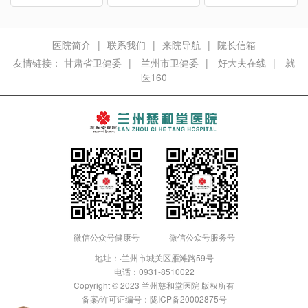
医院简介
|
联系我们
|
来院导航
|
院长信箱
友情链接：
甘肃省卫健委
|
兰州市卫健委
|
好大夫在线
|
就
医160
微信公众号健康号
微信公众号服务号
地址：·兰州市城关区雁滩路59号
电话：
0931-8510022
Copyright © 2023 兰州慈和堂医院 版权所有
备案/许可证编号：
陇ICP备20002875号