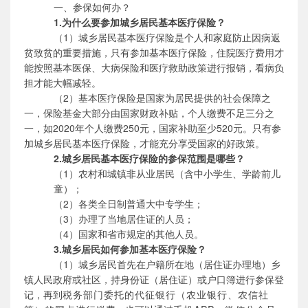
一、参保如何办？
1.为什么要参加城乡居民基本医疗保险？
（
1）城乡居民基本医疗保险是个人和家庭防止因病返
贫致贫的重要措施，只有参加基本医疗保险，住院医疗费用才
能按照基本医保、大病保险和医疗救助政策进行报销，看病负
担才能大幅减轻。
（
2）基本医疗保险是国家为居民提供的社会保障之
一，保险基金大部分由国家财政补贴，个人缴费不足三分之
一，如2020年个人缴费250元，国家补助至少520元。只有参
加城乡居民基本医疗保险，才能充分享受国家的好政策。
2.城乡居民基本医疗保险的参保范围是哪些？
（1）
农村和城镇非从业居民（含中小学生、学龄前儿
童）；
（
2）各类全日制普通大中专学生；
（
3）办理了当地居住证的人员；
（
4）国家和省市规定的其他人员。
3.城乡居民如何参加基本医疗保险？
（
1）城乡居民首先在户籍所在地（居住证办理地）乡
镇人民政府或社区，持身份证（居住证）或户口簿进行参保登
记，再到
税务部门委托的代征银行（农业银行、农信社