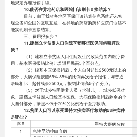
地规定办理报销手续。
10.能否在异地药店和医院门诊刷卡直接结算？
目前，由于我省各地区医保门诊结算信息系统还未实
现全省和全国的互联互通，在异地的药店购药和医院门诊还不
能实现刷卡直接结算。
三、费用报多少？
11.建档立卡贫困人口住院享受哪些医保倾斜照顾政
策？
（
1）建档立卡贫困人口住院发生的政策范围内医疗费
用，基本医保报销比例比普通居民高5个百分点。
（
2）经基本医保报销后，个人自付超过2500元以上的
部分，大病保险按照65%-85%的比例再次给予报销，与普通
居民相比，起付线低2500元，报销比例高5个百分点。
（
3）对于城乡特困供养人员（含孤儿）、城乡低保对
象、建档立卡贫困人口经基本医保、大病保险报销后剩余的个
人自付部分，按照不低于70%的比例给予医疗救助。
12.贫困人口可以享受重特大疾病医疗救助的
53
种病种
是哪些？
序号
重特大疾病名称
1
急性早幼粒白血病