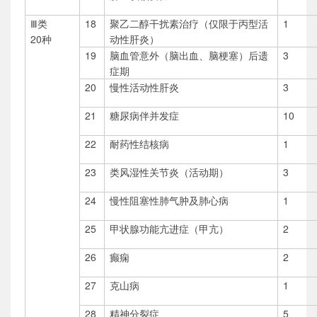
Ⅲ类
18
聚乙二醇干扰素治疗（仅限于丙型活
1
20种
动性肝炎）
19
脑血管意外（脑出血、脑梗塞）后遗
3
症期
20
慢性活动性肝炎
3
21
糖尿病伴并发症
10
22
耐药性结核病
1
23
类风湿性关节炎（活动期）
3
24
慢性阻塞性肺气肿及肺心病
1
25
甲状腺功能亢进症（甲亢）
2
26
癫痫
2
27
克山病
1
28
精神分裂症
5