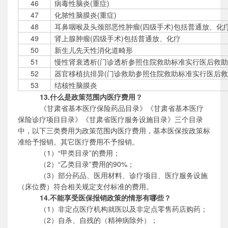
46
病毒性脑炎(重症)
47
化脓性脑膜炎(重症)
48
耳鼻咽喉及头颈部恶性肿瘤(四级手术)包括普通放、化
49
肾上腺肿瘤(四级手术)包括普通放、化疗
50
新生儿先天性消化道畸形
51
慢性肾衰透析(门诊透析参照住院救助标准实行医后救助
52
器官移植抗排异(门诊救助参照住院救助标准实行医后
53
结核性脑膜炎
13.什么是政策范围内医疗费用？
《甘肃省基本医疗保险药品目录》《甘肃省基本医疗
保险诊疗项目目录》《甘肃省医疗服务设施目录》三个目录
中，以下三类费用为政策范围内医疗费用，基本医保按政策标
准给予报销。其它医疗费用不予报销。
（
1）“甲类目录”的费用；
（
2）“乙类目录”费用的90%；
（
3）部分药品、医用材料、诊疗项目、医疗服务设施
（床位费）符合相关规定支付标准的费用。
14.不能享受医保报销政策的情形有哪些？
（
1）非定点医疗机构就医以及非定点零售药店购药；
（
2）自杀、自残的（精神病除外）；