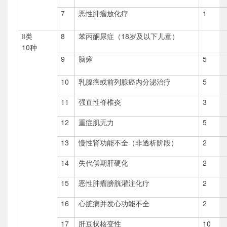
7
恶性肿瘤放化疗
1
Ⅱ
类
8
苯丙酮尿症（18岁及以下儿童）
10种
9
脑瘫
5
10
乳腺癌或前列腺癌内分泌治疗
5
11
强直性脊椎炎
3
12
重症肌无力
5
13
慢性肾功能不全（非透析阶段）
2
14
失代偿期肝硬化
2
15
恶性肿瘤膀胱灌注化疗
2
16
心脏病并发心功能不全
2
17
肝豆状核变性
10