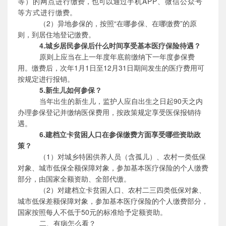
等）的网点进行
缴费，也可以通过
手机
APP、微信公众号
等方式进行
缴费。
（
2）异地参保的，按照“在哪参保、在哪缴费”的原
则，到居住地登记缴费。
4.城乡居民参保后什么时间享受基本医疗保险待遇？
原则上应当在上一年度年底前缴纳下一年度参保费
用。缴费后，次年
1月1日至12月31日期间发生的医疗费用可
按规定进行报销。
5.新生儿如何参保？
当年出生的新生儿，监护人应自出生之日起
9
0
天之内
办理参保登记并缴纳
医保费用
，按政策规定
享受医保报销待
遇
。
6.建档立卡贫困人口在参保缴费方面享受哪些资助政
策？
（
1）对城乡特困供养人员（含孤儿）、农村一类低保
对象、城市低保全额保障对象，参加基本医疗保险的个人缴费
部分，由国家全额资助、全部代缴。
（
2）对建档立卡贫困人口、农村二三四类低保对象、
城市低保差额保障对象，参加基本医疗保险的个人缴费部分，
国家按照每人不低于50元的标准给予定额资助。
二、有病怎么看？