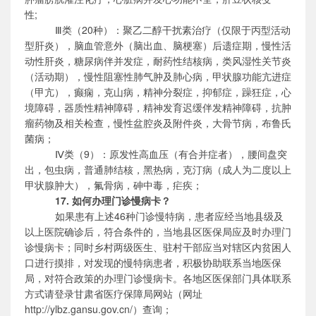
性;
Ⅲ类
（
20种
）
：
聚乙二醇干扰素治疗（仅限于丙型活动
型肝炎），脑血管意外（脑出血、脑梗塞）后遗症期，慢性活
动性肝炎，糖尿病伴并发症，耐药性结核病，类风湿性关节炎
（活动期），慢性阻塞性肺气肿及肺心病，甲状腺功能亢进症
（甲亢），癫痫，克山病，精神分裂症，抑郁症，躁狂症，
心
境
障碍，器质性精神障碍，精神发育迟缓伴发精神障碍，抗肿
瘤药物及相关检查，慢性盆腔炎及附件炎，
大骨
节病，布鲁氏
菌病；
Ⅳ
类（
9
）：
原发性高血压（有合并症者），腰间盘突
出，包虫病，
普通肺结核
，
黑热病
，克汀病（成人为二度以上
甲状腺肿大），氟
骨
病，
砷中毒
，
疟疾；
17.
如何办理门诊慢病卡？
如果患有上述
4
6
种门诊慢特病，患者应经当地县级及
以上医院确诊后，符合条件的，当地县区医保局应及时办理门
诊慢病卡；同时乡村两级医生、驻村干部应当对辖区内贫困人
口进行摸排，对发现的慢特病患者，积极协助联系当地医保
局，
对
符合
政策的
办理门诊慢病卡。各地区医保部门具体联系
方式请登录甘肃省医疗保障局网站（网址
http://ylbz.gansu.gov.cn/）查询；