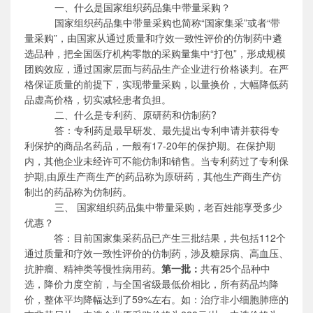
一、什么是国家组织药品集中带量采购？
国家组织药品集中带量采购也简称
“国家集采”或者“带
量采购”，由国家从通过质量和疗效一致性评价的仿制药中遴
选品种，把全国医疗机构零散的采购量集中“打包”，形成规模
团购效应，通过国家层面与药品生产企业进行价格谈判。在严
格保证质量的前提下，实现带量采购，以量换价，大幅降低药
品虚高价格，切实减轻患者负担。
二、什么是专利药、原研药和仿制药
?
答：专利药是最早研发、最先提出专利申请并获得专
利保护的商品名药品，一般有
17-20年的保护期。在保护期
内，其他企业未经许可不能仿制和销售。当专利药过了专利保
护期,由原生产商生产的药品称为原研药，其他生产商生产仿
制出的药品称为仿制药。
三、
国家组织药品集中带量采购，老百姓能享受多少
优惠？
答：目前国家集采药品已产生三批结果，共包括
112个
通过质量和疗效一致性评价的仿制药，涉及糖尿病、高血压、
抗肿瘤、精神类等慢性病用药。
第一批：
共有
25个品种中
选，降价力度空前，与全国省级最低价相比，所有药品均降
价，整体平均降幅达到了59%左右。如：治疗非小细胞肺癌的