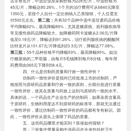
吉非替尼片，中选企业原采购价格为228元/片，中选价格为
45元/片，降幅达80.26%，1个月的治疗费用可从6840元降至
1350元，若按个人自付一定比例纳入乙类报销，个人仅需支
付500元左右。
第二批：
共有
32个品种中选中选甘肃药品价格
平均降幅62%，最高降幅89%，尤其是糖尿病、前列腺疾病等
常见慢性病药品降幅较大。如降糖药阿卡波糖从2.06元/片降
低至0.18元/片，降幅达到91.26%，治疗前列腺疾病的醋酸阿
比特龙片从101.67元/片降低到23.3元/片，降幅达77.08%。
第三批：
55个品种价格平均降幅53%，最高降幅95%。如治
疗糖尿病的二甲双胍，由每片5毛钱降到每片8分钱，每年用
药费用由365元下降到58.4元。
四、什么是仿制药质量和疗效一致性评价？
仿制药一致性评价是指对已经批准上市的仿制药，严
格按照与原研药品质量和疗效一致的原则，分期分批进行质量
一致性评价，使其在质量与药效上达到与原研药一致的水平。
具体的说，一个药品生产企业生产的仿制药，如果杂质含量高
于原研药，生物利用度达不到原研药的标准等，那就无法通过
一致性评价，通过仿制药一致性评价的药品都有专有标识。因
此，一致性评价从源头上保障了药品的质量。
五、这些药品哪里才能买到？医保如何报销？
答：三批集中带量采购中选药品在全省包括村卫生